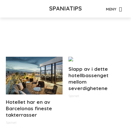
SPANIATIPS
MENY
Tag - Anbefalte hotell
Slapp av i dette
hotellbassenget
mellom
severdighetene
Sponset
Hotellet har en av
Barcelonas fineste
takterrasser
Sponset