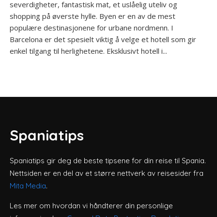
severdigheter, fantastisk mat, et uslåelig uteliv og
shopping på øverste hylle. Byen er en av de mest
populære destinasjonene for urbane nordmenn. I
Barcelona er det spesielt viktig å velge et hotell som gir
enkel tilgang til herlighetene. Eksklusivt hotell i...
Spaniatips
Spaniatips gir deg de beste tipsene for din reise til Spania.
Nettsiden er en del av et større nettverk av reisesider fra
Mita Media
.
Les mer om hvordan vi håndterer din personlige