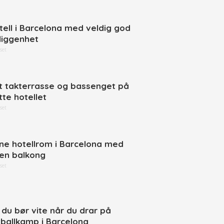
tell i Barcelona med veldig god
liggenhet
set
t takterrasse og bassenget på
tte hotellet
set
ne hotellrom i Barcelona med
en balkong
set
t du bør vite når du drar på
tballkamp i Barcelona