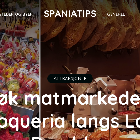
SPANIATIPS
STEDER OG BYER
GENERELT
ATTRAKSJONER
øk matmarkede
oqueria langs L