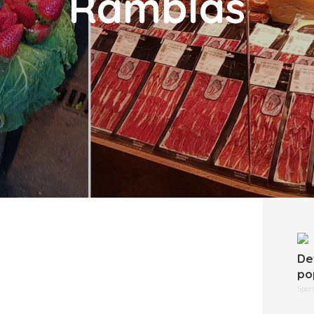
Ramblas
De
po
Spon