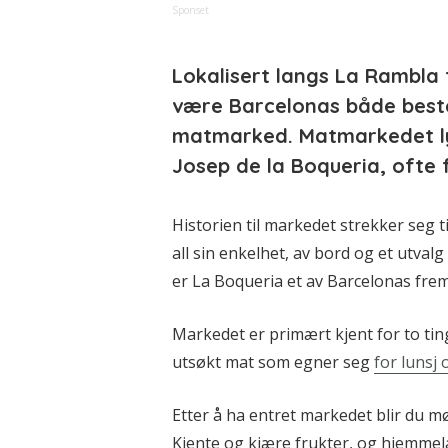
Sponset
Lokalisert langs La Rambla 
være Barcelonas både best
matmarked. Matmarkedet ly
Josep de la Boqueria, ofte f
Historien til markedet strekker seg ti
all sin enkelhet, av bord og et utvalg
er La Boqueria et av Barcelonas frem
Markedet er primært kjent for to ting
utsøkt mat som egner seg
for lunsj
Etter å ha entret markedet blir du mø
Kjente og kjære frukter, og hjemmel