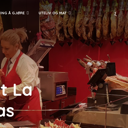
TING Å GJØRE
UTELIV OG MAT
t La
as