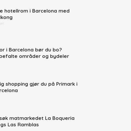
ne hotellrom i Barcelona med
lkong
set
or i Barcelona bør du bo?
befalte områder og bydeler
llig shopping gjør du på Primark i
rcelona
søk matmarkedet La Boqueria
ngs Las Ramblas