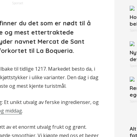
Sponset
Ho
finner du det som er nødt til å
be
Spon
e og mest ettertraktede
der navnet Mercat de Sant
orkortet til La Boqueria.
Ny
de
Spon
lbake til tidlige 1217. Markedet besto da, i
 kjøttstykker i ulike varianter. Den dag i dag
ste og mest kjente turistmål.
Re
eg
: Et unikt utvalg av ferske ingredienser, og
Spon
 og middag
.
tt av et enormt utvalg frukt og grønt.
Al
agde smoothier. Vi kjøpte med oss et beger
fo