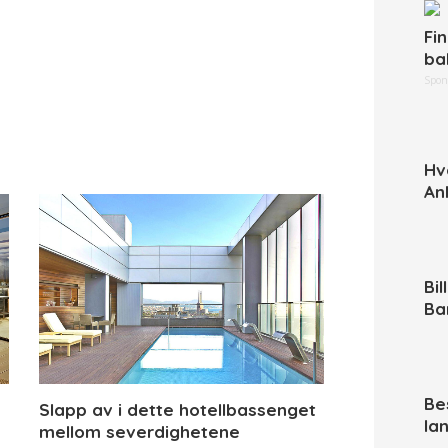
Fi
ba
Spon
Hv
An
Bi
Ba
Be
Slapp av i dette hotellbassenget
la
mellom severdighetene