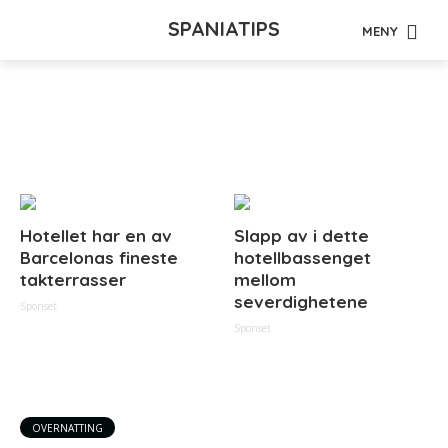
SPANIATIPS
MENY
Tag - Malaga
Hotellet har en av
Slapp av i dette
Barcelonas fineste
hotellbassenget
takterrasser
mellom
severdighetene
Sponset
Sponset
OVERNATTING