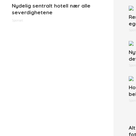
Nydelig sentralt hotell nær alle
severdighetene
Re
Sponset
eg
Spon
Ny
de
Spon
Ho
be
Spon
Al
fo