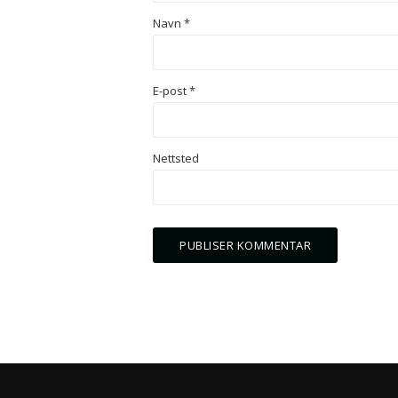
Navn
*
E-post
*
Nettsted