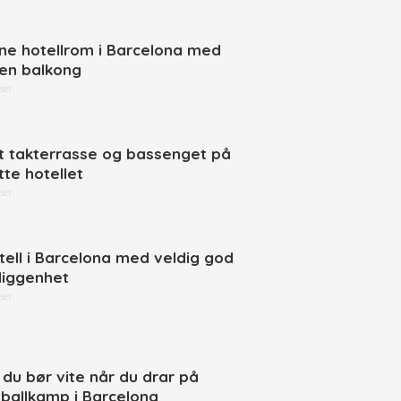
ne hotellrom i Barcelona med
en balkong
set
t takterrasse og bassenget på
tte hotellet
set
tell i Barcelona med veldig god
liggenhet
set
t du bør vite når du drar på
tballkamp i Barcelona