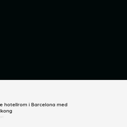
ne hotellrom i Barcelona med
lkong
set