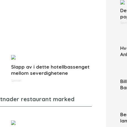
De
po
Spon
Hv
An
Slapp av i dette hotellbassenget
mellom severdighetene
Bi
Sponset
Ba
Be
la