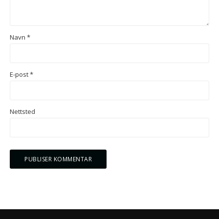
Navn
*
E-post
*
Nettsted