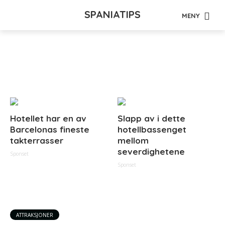
SPANIATIPS
MENY
Tag - billettpriser
Hotellet har en av
Slapp av i dette
Barcelonas fineste
hotellbassenget
takterrasser
mellom
severdighetene
Sponset
Sponset
ATTRAKSJONER