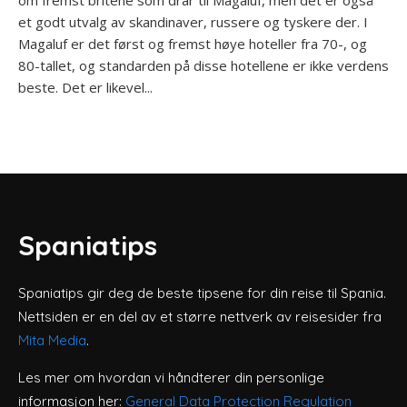
om fremst britene som drar til Magaluf, men det er også
et godt utvalg av skandinaver, russere og tyskere der. I
Magaluf er det først og fremst høye hoteller fra 70-, og
80-tallet, og standarden på disse hotellene er ikke verdens
beste. Det er likevel...
Spaniatips
Spaniatips gir deg de beste tipsene for din reise til Spania.
Nettsiden er en del av et større nettverk av reisesider fra
Mita Media
.
Les mer om hvordan vi håndterer din personlige
informasjon her:
General Data Protection Regulation