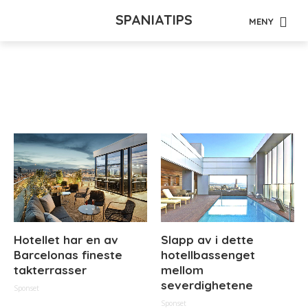
SPANIATIPS
MENY
Tag - Grabbarna
Hotellet har en av
Slapp av i dette
Barcelonas fineste
hotellbassenget
takterrasser
mellom
severdighetene
Sponset
Sponset