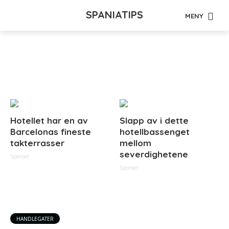
SPANIATIPS
MENY
Tag - handlegate
Hotellet har en av
Slapp av i dette
Barcelonas fineste
hotellbassenget
takterrasser
mellom
severdighetene
Sponset
Sponset
HANDLEGATER