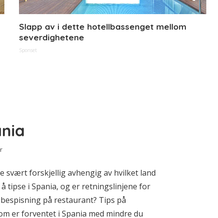
Slapp av i dette hotellbassenget mellom
severdighetene
Sponset
ania
r
e svært forskjellig avhengig av hvilket land
 å tipse i Spania, og er retningslinjene for
d bespisning på restaurant? Tips på
som er forventet i Spania med mindre du