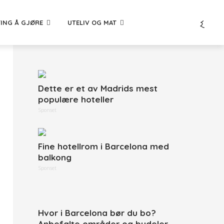
TING Å GJØRE
UTELIV OG MAT
Dette er et av Madrids mest
populære hoteller
Sponset
Fine hotellrom i Barcelona med
balkong
Sponset
Hvor i Barcelona bør du bo?
Anbefalte områder og bydeler