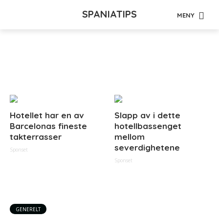
SPANIATIPS
MENY
Tag - kriminalitet
Hotellet har en av
Slapp av i dette
Barcelonas fineste
hotellbassenget
takterrasser
mellom
severdighetene
Sponset
Sponset
GENERELT