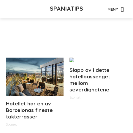
SPANIATIPS
MENY
Tag - leilighet
Slapp av i dette
hotellbassenget
mellom
severdighetene
Sponset
Hotellet har en av
Barcelonas fineste
takterrasser
Sponset