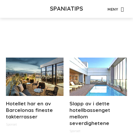
SPANIATIPS
MENY
Tag - motebutikk
Hotellet har en av
Slapp av i dette
Barcelonas fineste
hotellbassenget
takterrasser
mellom
severdighetene
Sponset
Sponset