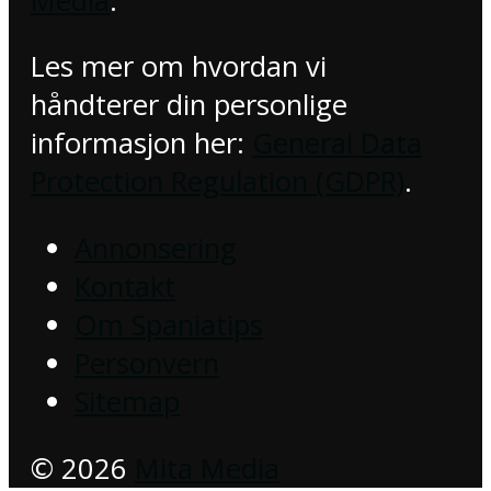
Media
.
Les mer om hvordan vi
håndterer din personlige
informasjon her:
General Data
Protection Regulation (GDPR)
.
Annonsering
Kontakt
Om Spaniatips
Personvern
Sitemap
© 2026
Mita Media