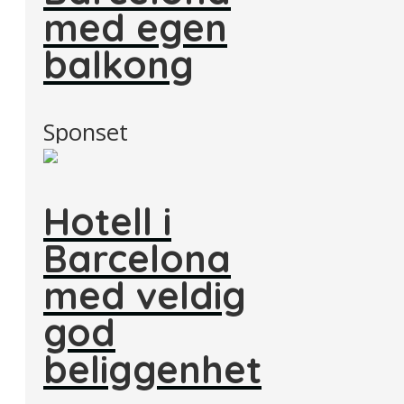
med egen
balkong
Sponset
Hotell i
Barcelona
med veldig
god
beliggenhet