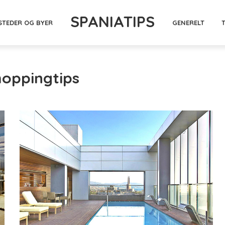
SPANIATIPS
STEDER OG BYER
GENERELT
hoppingtips