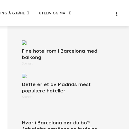
TING Å GJØRE
UTELIV OG MAT
Fine hotellrom i Barcelona med
balkong
Sponset
Dette er et av Madrids mest
populære hoteller
Sponset
Hvor i Barcelona bør du bo?
Anbefalte områder og bydeler