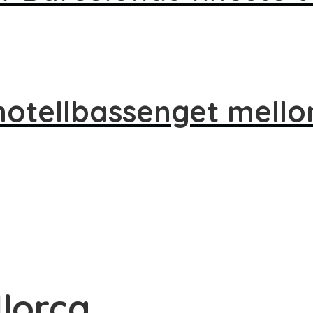
 hotellbassenget mell
lorca