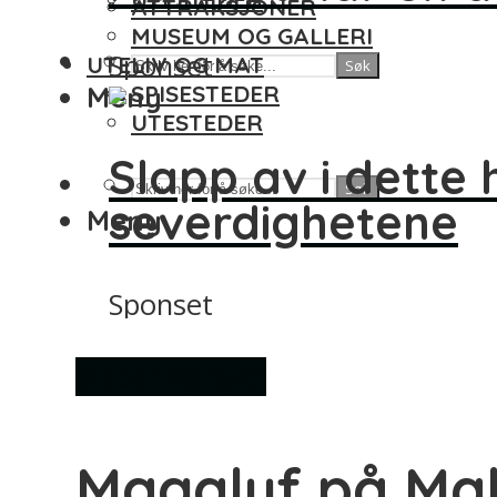
ATTRAKSJONER
MUSEUM OG GALLERI
Sponset
UTELIV OG MAT
Søk
Meny
SPISESTEDER
UTESTEDER
Slapp av i dette
Søk
severdighetene
Meny
Sponset
Steder og byer
Magaluf på Mal