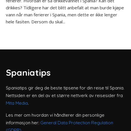
ferierer. Hvordan er så drikkevannet i Spania? Kan det
drikkes? Tidligere har det blitt anbefalt at man burde kjøpe
vann når man ferierer i Spania, men dette er ikke lenger
hele fasiten. Dersom du skal...
Spaniatips
Spaniatips gir deg de beste tipsene for din reise til Spania.
Nettsiden er en del av et større nettverk av reisesider fra
Mita Media
.
Les mer om hvordan vi håndterer din personlige
informasjon her:
General Data Protection Regulation
(GDPR)
.