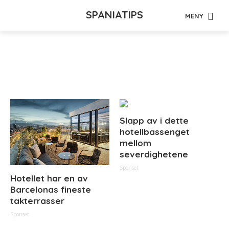
SPANIATIPS
MENY
Tag - vannkvalitet
Slapp av i dette
hotellbassenget
mellom
severdighetene
Sponset
Hotellet har en av
Barcelonas fineste
takterrasser
Sponset