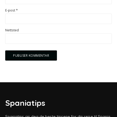
E-post
*
Nettsted
Spaniatips
Spaniatips gir deg de beste tipsene for din reise til Spania.