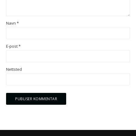
Navn
*
E-post
*
Nettsted