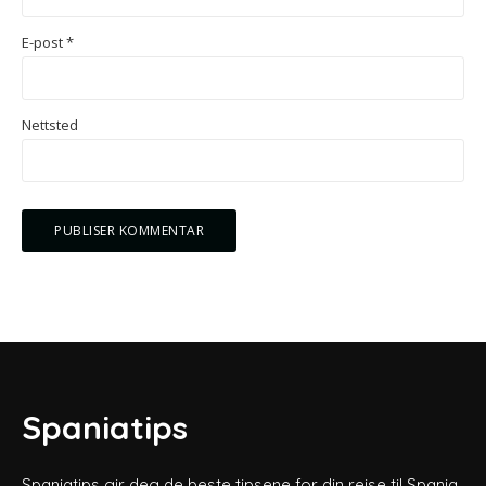
E-post
*
Nettsted
Spaniatips
Spaniatips gir deg de beste tipsene for din reise til Spania.