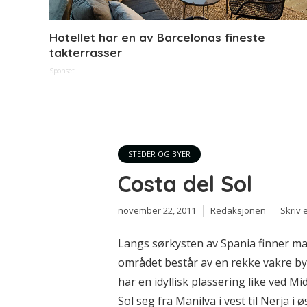
Hotellet har en av Barcelonas fineste
takterrasser
Sponset
STEDER OG BYER
Costa del Sol
november 22, 2011
Redaksjonen
Skriv
Langs sørkysten av Spania finner ma
området består av en rekke vakre b
har en idyllisk plassering like ved M
Sol seg fra Manilva i vest til Nerja i 