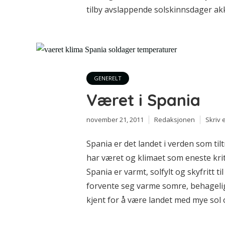
tilby avslappende solskinnsdager ak
GENERELT
Været i Spania
november 21, 2011
Redaksjonen
Skriv
Spania er det landet i verden som t
har været og klimaet som eneste krite
Spania er varmt, solfylt og skyfritt t
forvente seg varme somre, behagelig 
kjent for å være landet med mye sol 