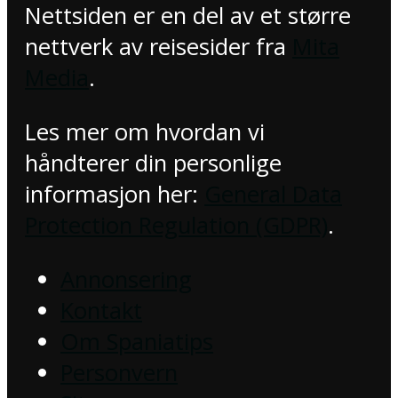
Nettsiden er en del av et større
nettverk av reisesider fra
Mita
Media
.
Les mer om hvordan vi
håndterer din personlige
informasjon her:
General Data
Protection Regulation (GDPR)
.
Annonsering
Kontakt
Om Spaniatips
Personvern