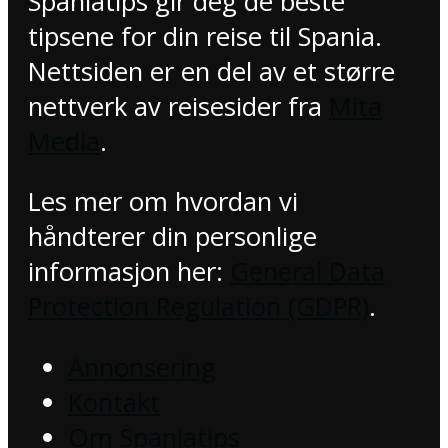
Spaniatips gir deg de beste
tipsene for din reise til Spania.
Nettsiden er en del av et større
nettverk av reisesider fra
Mita
Media
.
Les mer om hvordan vi
håndterer din personlige
informasjon her:
General Data
Protection Regulation (GDPR)
.
Annonsering
Kontakt
Om Spaniatips