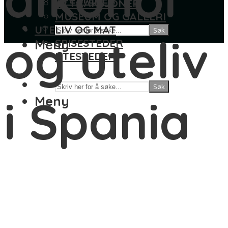
ATTRAKSJONER
MUSEUM OG GALLERI
UTELIV OG MAT
Søk
og uteliv
Meny
SPISESTEDER
UTESTEDER
Søk
i Spania
Meny