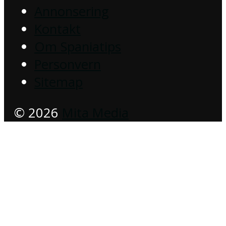
Annonsering
Kontakt
Om Spaniatips
Personvern
Sitemap
© 2026
Mita Media