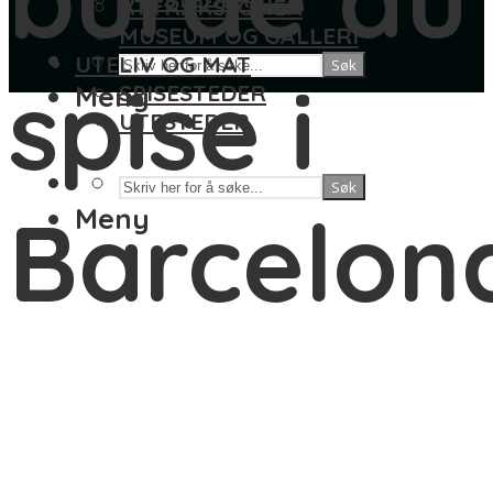
ATTRAKSJONER
MUSEUM OG GALLERI
UTELIV OG MAT
Søk
spise i
Meny
SPISESTEDER
UTESTEDER
Søk
Barcelon
Meny